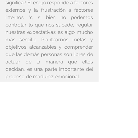
significa? El enojo responde a factores 
externos y la frustración a factores 
internos. Y, si bien no podemos 
controlar lo que nos sucede, regular 
nuestras expectativas es algo mucho 
más sencillo. Plantearnos metas y 
objetivos alcanzables y comprender 
que las demás personas son libres de 
actuar de la manera que ellos 
decidan, es una parte importante del 
proceso de madurez emocional.
Este es solo un ejemplo, que para mí 
es de los más importantes, porque 
siempre he necesitado controlar lo 
que sucede a mi alrededor. Es 
impresionante cómo algo tan simple 
me ha ayudado tanto, en tan poco 
tiempo.