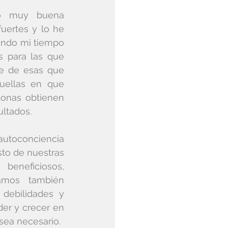
o muy buena 
uertes y lo he 
iendo mi tiempo 
s para las que 
e de esas que 
ellas en que 
onas obtienen 
ltados.
utoconciencia 
to de nuestras 
eneficiosos, 
mos también 
debilidades y 
er y crecer en 
sea necesario.