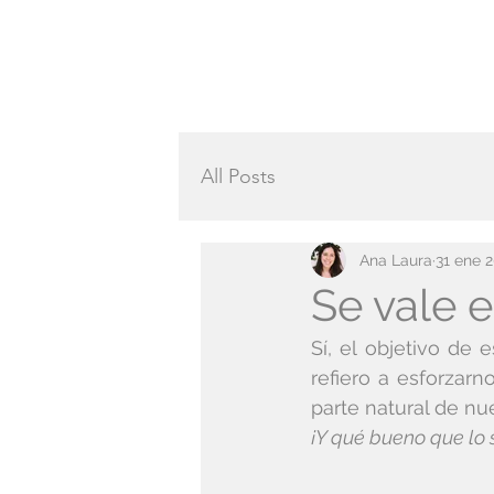
All Posts
Ana Laura
31 ene 
Se vale 
Sí, el objetivo de 
refiero a esforzar
parte natural de nu
¡Y qué bueno que lo 