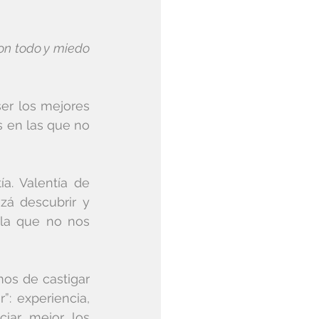
on todo y miedo 
r los mejores 
en las que no 
a. Valentía de 
zá descubrir y 
la que no nos 
s de castigar 
 experiencia, 
iar mejor los 