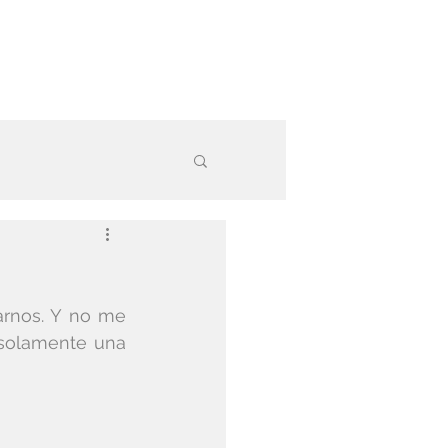
arnos. Y no me 
 solamente una 